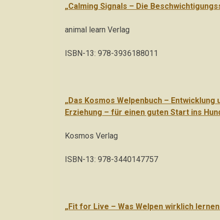
„Calming Signals – Die Beschwichtigungs
animal learn Verlag
ISBN-13: 978-3936188011
„Das Kosmos Welpenbuch – Entwicklung u
Erziehung – für einen guten Start ins Hu
Kosmos Verlag
ISBN-13: 978-3440147757
„Fit for Live – Was Welpen wirklich lerne